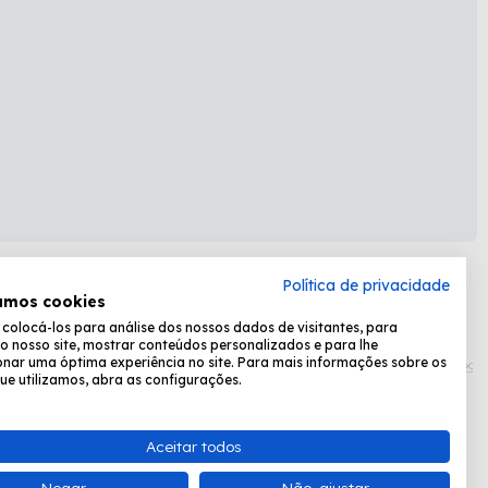
Política de privacidade
amos cookies
olocá-los para análise dos nossos dados de visitantes, para
Formas de pagamento:
o nosso site, mostrar conteúdos personalizados e para lhe
nar uma óptima experiência no site. Para mais informações sobre os
ue utilizamos, abra as configurações.
Desenvolvido por
Fastchannel
Aceitar todos
ta, das 8:30 às 17:15.
Negar
Não, ajustar