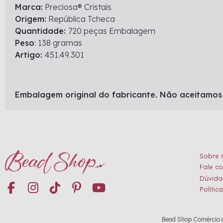
Marca:
Preciosa® Cristais
Origem:
República Tcheca
Quantidade:
720 peças Embalagem
Peso
: 138 gramas
Artigo:
451.49.301
Embalagem original do fabricante. Não aceitamos
Sobre 
Fale c
Dúvida
Polític
Bead Shop Comércio de