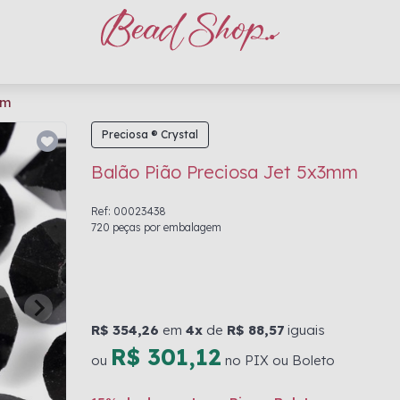
mm
Preciosa ® Crystal
Balão Pião Preciosa Jet 5x3mm
Ref: 00023438
720 peças por embalagem
R$ 354,26
em
4x
de
R$ 88,57
iguais
R$ 301,12
ou
no PIX ou Boleto