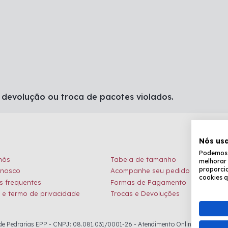
 devolução ou troca de pacotes violados.
Nós us
Podemos c
nós
Tabela de tamanho
melhorar 
proporcio
onosco
Acompanhe seu pedido
cookies q
s frequentes
Formas de Pagamento
a e termo de privacidade
Trocas e Devoluções
 Pedrarias EPP - CNPJ: 08.081.031/0001-26 - Atendimento Online: de seg. à sex