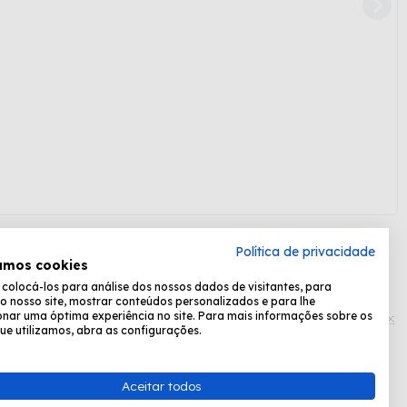
Política de privacidade
amos cookies
olocá-los para análise dos nossos dados de visitantes, para
Formas de pagamento:
o nosso site, mostrar conteúdos personalizados e para lhe
nar uma óptima experiência no site. Para mais informações sobre os
ue utilizamos, abra as configurações.
Desenvolvido por
Fastchannel
Aceitar todos