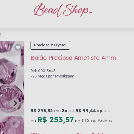
m
Preciosa ® Crystal
Balão Preciosa Ametista 4mm
Ref: 00015645
720 peças por embalagem
R$ 298,32
em
3x
de
R$ 99,44
iguais
R$ 253,57
ou
no PIX ou Boleto