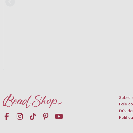
Sobre 
Fale c
Dúvida
Polític