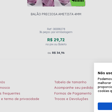
BALÃO PRECIOSA AMETISTA 4MM
Ref: 00038278
36 peças por embalagem
R$ 29,72
no pix ou Boleto
ou
R$ 34,96
Nós us
Podemos c
nós
Tabela de tamanho
melhorar 
proporcio
onosco
Acompanhe seu pedido
cookies q
s frequentes
Formas de Pagamento
a e termo de privacidade
Trocas e Devoluções