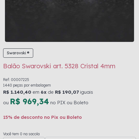
Swarovski ®
Balão Swarovski art. 5328 Cristal 4mm
Ref: 00007225
1440 peças por embalagem
R$ 1.140,40
em
6x
de
R$ 190,07
iguais
R$ 969,34
ou
no PIX ou Boleto
15% de desconto no Pix ou Boleto
Você tem 0 na sacola