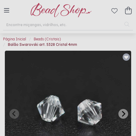
Página Inicial
Beads (Cristais)
Balão Swarovski art. 5328 Cristal 4mm