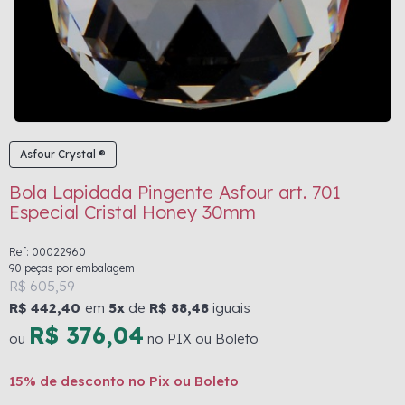
Asfour Crystal ®
Bola Lapidada Pingente Asfour art. 701
Especial Cristal Honey 30mm
Ref: 00022960
90 peças por embalagem
R$ 605,59
R$ 442,40
em
5x
de
R$ 88,48
iguais
R$ 376,04
ou
no PIX ou Boleto
15% de desconto no Pix ou Boleto