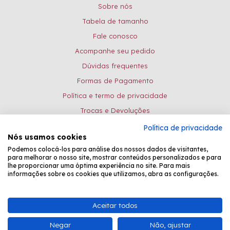
Sobre nós
Tabela de tamanho
Fale conosco
Acompanhe seu pedido
Dúvidas frequentes
Formas de Pagamento
Política e termo de privacidade
Trocas e Devoluções
Política de privacidade
Formas de pagamento:
Nós usamos cookies
Podemos colocá-los para análise dos nossos dados de visitantes,
para melhorar o nosso site, mostrar conteúdos personalizados e para
lhe proporcionar uma óptima experiência no site. Para mais
Desenvolvido por
Fastchannel
informações sobre os cookies que utilizamos, abra as configurações.
Bead Shop Comércio de Pedrarias EPP - CNPJ: 08.081.031/0001-26 -
Aceitar todos
Atendimento Online: de seg. à sexta, das 8:30 às 17:15.
Negar
Não, ajustar