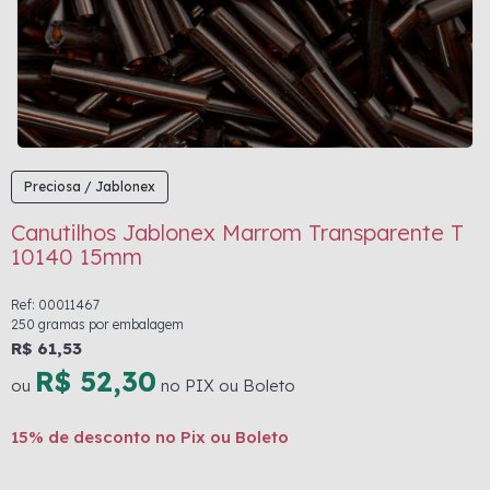
Preciosa / Jablonex
Canutilhos Jablonex Marrom Transparente T
10140 15mm
Ref: 00011467
250 gramas por embalagem
R$ 61,53
R$ 52,30
ou
no PIX ou Boleto
15% de desconto no Pix ou Boleto