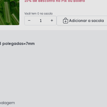
15% de desconto no Pix ou Boleto
Adicionado a sacola
Você tem 0 na sacola
Adicionar a sacola
 3 polegadas=7mm
balagem