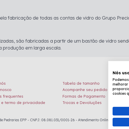
pela fabricação de todas as contas de vidro do Grupo Preci
ializadas, são fabricadas a partir de um bastão de vidro 
a produção em larga escala.
Nós us
Podemos c
nós
Tabela de tamanho
melhorar 
proporcio
onosco
Acompanhe seu pedido
cookies q
s frequentes
Formas de Pagamento
a e termo de privacidade
Trocas e Devoluções
 Pedrarias EPP - CNPJ: 08.081.031/0001-26 - Atendimento Online: de seg. à sex