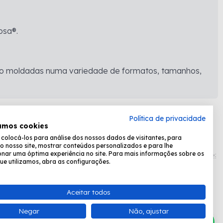
osa®.
sendo moldadas numa variedade de formatos, tamanhos,
Política de privacidade
amos cookies
olocá-los para análise dos nossos dados de visitantes, para
Formas de pagamento:
o nosso site, mostrar conteúdos personalizados e para lhe
nar uma óptima experiência no site. Para mais informações sobre os
ue utilizamos, abra as configurações.
Desenvolvido por
Fastchannel
Aceitar todos
ta, das 8:30 às 17:15.
Negar
Não, ajustar