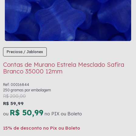
Preciosa / Jablonex
Contas de Murano Estrela Mesclado Safira
Branco 35000 12mm
Ref: 00016844
250 gramas por embalagem
R$ 200,00
R$ 59,99
R$ 50,99
ou
no PIX ou Boleto
15% de desconto no Pix ou Boleto