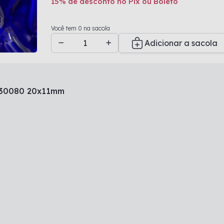
15% de desconto no Pix ou Boleto
Adicionado a sacola
Você tem 0 na sacola
Adicionar a sacola
e 30080 20x11mm