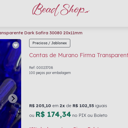
ansparente Dark Safira 30080 20x11mm
Preciosa / Jablonex
Contas de Murano Firma Transparen
Ref: 00023708
100 peças por embalagem
R$ 205,10
em
2x
de
R$ 102,55
iguais
R$ 174,34
ou
no PIX ou Boleto