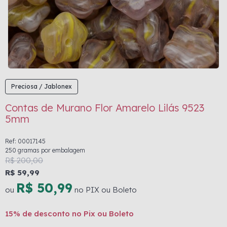
Preciosa / Jablonex
Contas de Murano Flor Amarelo Lilás 9523
5mm
Ref: 00017145
250 gramas por embalagem
R$ 200,00
R$ 59,99
R$ 50,99
ou
no PIX ou Boleto
15% de desconto no Pix ou Boleto