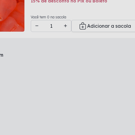
15% de desconto no Pix ou Boleto
Adicionado a sacola
Você tem 0 na sacola
Adicionar a sacola
mm