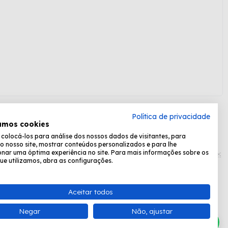
Política de privacidade
amos cookies
olocá-los para análise dos nossos dados de visitantes, para
Formas de pagamento:
o nosso site, mostrar conteúdos personalizados e para lhe
nar uma óptima experiência no site. Para mais informações sobre os
ue utilizamos, abra as configurações.
Desenvolvido por
Fastchannel
Aceitar todos
ta, das 8:30 às 17:15.
Negar
Não, ajustar