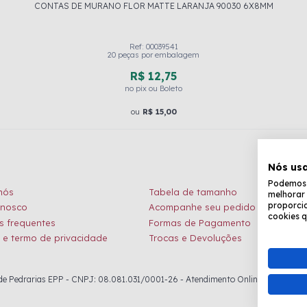
CONTAS DE MURANO FLOR MATTE LARANJA 90030 6X8MM
Ref: 00039541
20 peças por embalagem
R$ 12,75
no pix ou Boleto
ou
R$ 15,00
Nós us
Podemos c
nós
Tabela de tamanho
melhorar 
proporcio
onosco
Acompanhe seu pedido
cookies q
s frequentes
Formas de Pagamento
a e termo de privacidade
Trocas e Devoluções
 Pedrarias EPP - CNPJ: 08.081.031/0001-26 - Atendimento Online: de seg. à sex