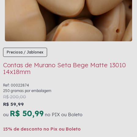
Preciosa / Jablonex
Contas de Murano Seta Bege Matte 13010
14x18mm
Ref: 00022874
250 gramas por embalagem
R$ 200,00
R$ 59,99
R$ 50,99
ou
no PIX ou Boleto
15% de desconto no Pix ou Boleto