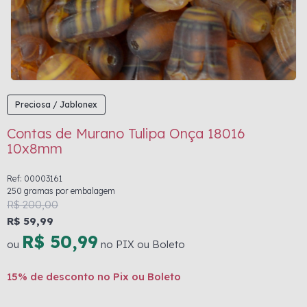
Preciosa / Jablonex
Contas de Murano Tulipa Onça 18016
10x8mm
Ref: 00003161
250 gramas por embalagem
R$ 200,00
R$ 59,99
R$ 50,99
ou
no PIX ou Boleto
15% de desconto no Pix ou Boleto