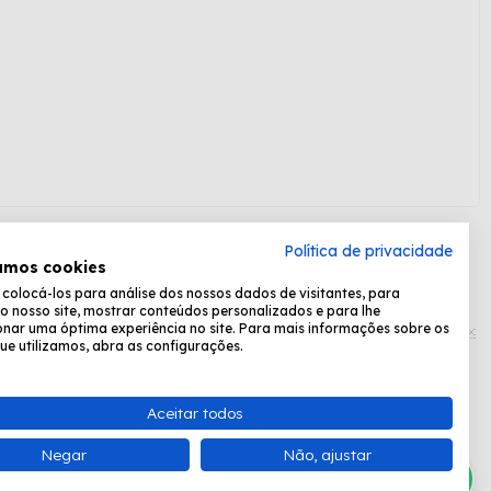
Política de privacidade
amos cookies
olocá-los para análise dos nossos dados de visitantes, para
Formas de pagamento:
o nosso site, mostrar conteúdos personalizados e para lhe
nar uma óptima experiência no site. Para mais informações sobre os
ue utilizamos, abra as configurações.
Desenvolvido por
Fastchannel
Aceitar todos
ta, das 8:30 às 17:15.
Negar
Não, ajustar