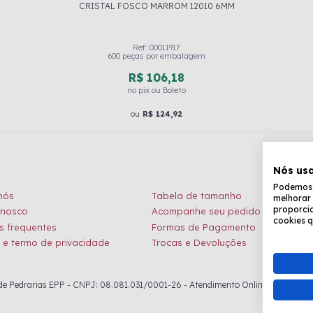
CRISTAL FOSCO MARROM 12010 6MM
Ref: 00011917
600 peças por embalagem
R$ 106,18
no pix ou Boleto
ou
R$ 124,92
Nós us
Podemos c
nós
Tabela de tamanho
melhorar 
proporcio
onosco
Acompanhe seu pedido
cookies q
s frequentes
Formas de Pagamento
a e termo de privacidade
Trocas e Devoluções
 Pedrarias EPP - CNPJ: 08.081.031/0001-26 - Atendimento Online: de seg. à sex