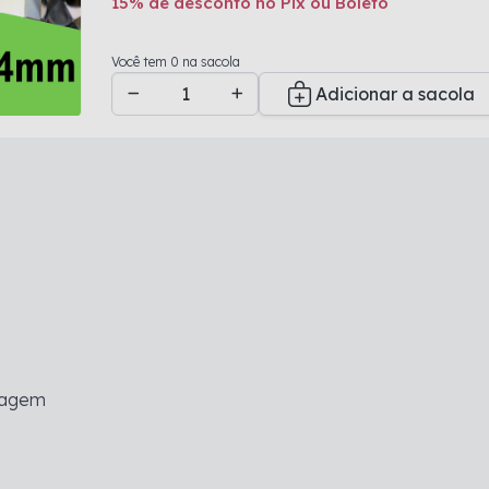
15% de desconto no Pix ou Boleto
Adicionado a sacola
Você tem 0 na sacola
Adicionar a sacola
lagem