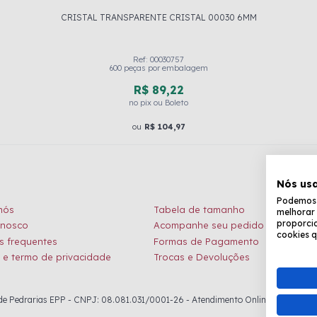
CRISTAL TRANSPARENTE CRISTAL 00030 6MM
Ref: 00030757
600 peças por embalagem
R$ 89,22
no pix ou Boleto
ou
R$ 104,97
Nós us
Podemos c
nós
Tabela de tamanho
melhorar 
proporcio
onosco
Acompanhe seu pedido
cookies q
s frequentes
Formas de Pagamento
a e termo de privacidade
Trocas e Devoluções
 Pedrarias EPP - CNPJ: 08.081.031/0001-26 - Atendimento Online: de seg. à sex