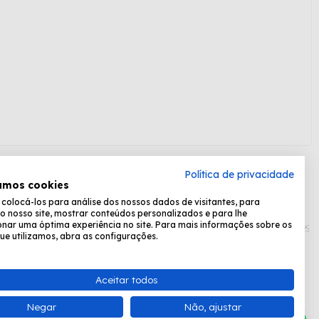
Política de privacidade
amos cookies
olocá-los para análise dos nossos dados de visitantes, para
Formas de pagamento:
o nosso site, mostrar conteúdos personalizados e para lhe
nar uma óptima experiência no site. Para mais informações sobre os
ue utilizamos, abra as configurações.
Desenvolvido por
Fastchannel
Aceitar todos
ta, das 8:30 às 17:15.
Negar
Não, ajustar