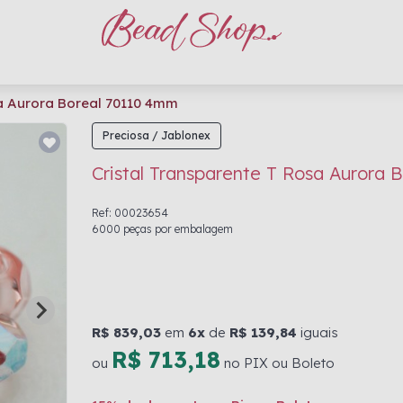
sa Aurora Boreal 70110 4mm
Preciosa / Jablonex
Cristal Transparente T Rosa Aurora
Ref: 00023654
6000 peças por embalagem
R$ 839,03
em
6x
de
R$ 139,84
iguais
R$ 713,18
ou
no PIX ou Boleto