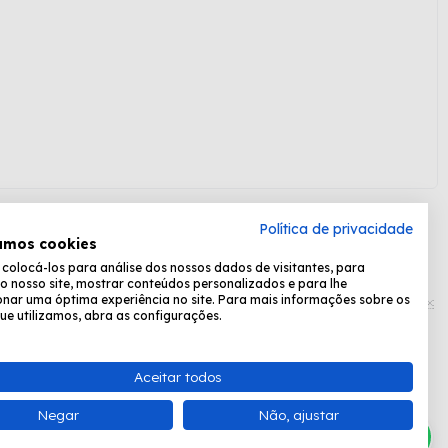
Política de privacidade
amos cookies
olocá-los para análise dos nossos dados de visitantes, para
Formas de pagamento:
o nosso site, mostrar conteúdos personalizados e para lhe
nar uma óptima experiência no site. Para mais informações sobre os
ue utilizamos, abra as configurações.
Desenvolvido por
Fastchannel
Aceitar todos
ta, das 8:30 às 17:15.
Negar
Não, ajustar