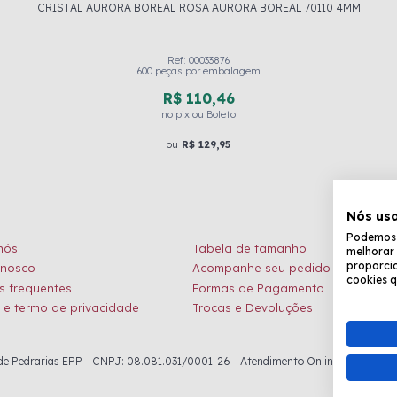
CRISTAL AURORA BOREAL ROSA AURORA BOREAL 70110 4MM
Ref: 00033876
600 peças por embalagem
R$ 110,46
no pix ou Boleto
ou
R$ 129,95
Nós us
Podemos c
nós
Tabela de tamanho
melhorar 
proporcio
onosco
Acompanhe seu pedido
cookies q
s frequentes
Formas de Pagamento
a e termo de privacidade
Trocas e Devoluções
 Pedrarias EPP - CNPJ: 08.081.031/0001-26 - Atendimento Online: de seg. à sex