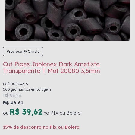
Preciosa @ Ornela
Cut Pipes Jablonex Dark Ametista
Transparente T Mat 20080 3,5mm
Ref: 00004315
500 gramas por embalagem
R$ 93,23
R$ 46,61
R$ 39,62
ou
no PIX ou Boleto
15% de desconto no Pix ou Boleto