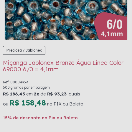
Preciosa / Jablonex
Miçanga Jablonex Bronze Água Lined Color
69000 6/0 = 4,1mm
Ref: 00004959
500 gramas por embalagem
R$ 186,45
em
2x
de
R$ 93,23
iguais
R$ 158,48
ou
no PIX ou Boleto
15% de desconto no Pix ou Boleto