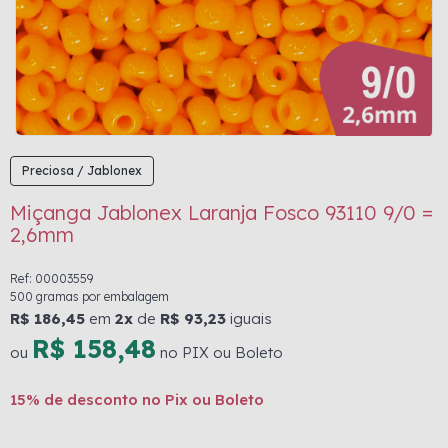
Preciosa / Jablonex
Miçanga Jablonex Laranja Fosco 93110 9/0 =
2,6mm
Ref: 00003559
500 gramas por embalagem
R$ 186,45
em
2x
de
R$ 93,23
iguais
R$ 158,48
ou
no PIX ou Boleto
15% de desconto no Pix ou Boleto