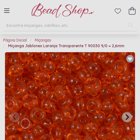
Página Inicial
Miçangas
Miçanga Jablonex Laranja Transparente T 90030 9/0 = 2,6mm