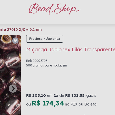
nte 27010 2/0 = 6,1mm
Preciosa / Jablonex
Miçanga Jablonex Lilás Transparent
Ref: 00023703
500 gramas por embalagem
R$ 205,10
em
2x
de
R$ 102,55
iguais
R$ 174,34
ou
no PIX ou Boleto