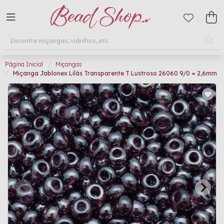
Página Inicial
Miçangas
Miçanga Jablonex Lilás Transparente T Lustroso 26060 9/0 = 2,6mm