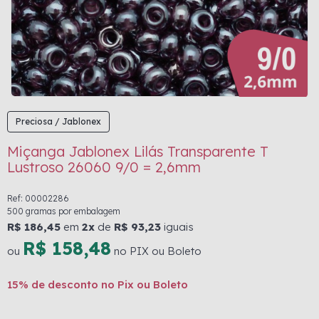
Preciosa / Jablonex
Miçanga Jablonex Lilás Transparente T
Lustroso 26060 9/0 = 2,6mm
Ref: 00002286
500 gramas por embalagem
R$ 186,45
em
2x
de
R$ 93,23
iguais
R$ 158,48
ou
no PIX ou Boleto
15% de desconto no Pix ou Boleto