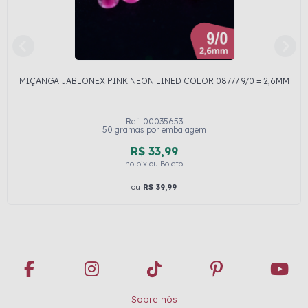
MIÇANGA JABLONEX PINK NEON LINED COLOR 08777 9/0 = 2,6MM
Ref: 00035653
50 gramas por embalagem
R$ 33,99
no pix ou Boleto
ou
R$ 39,99
Sobre nós