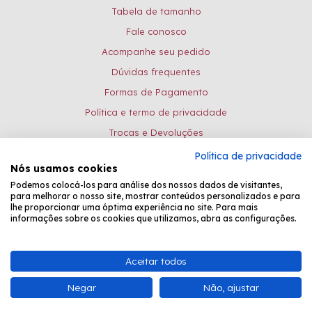
Tabela de tamanho
Fale conosco
Acompanhe seu pedido
Dúvidas frequentes
Formas de Pagamento
Política e termo de privacidade
Trocas e Devoluções
Política de privacidade
Formas de pagamento:
Nós usamos cookies
Podemos colocá-los para análise dos nossos dados de visitantes,
para melhorar o nosso site, mostrar conteúdos personalizados e para
lhe proporcionar uma óptima experiência no site. Para mais
Desenvolvido por
Fastchannel
informações sobre os cookies que utilizamos, abra as configurações.
Bead Shop Comércio de Pedrarias EPP - CNPJ: 08.081.031/0001-26 -
Aceitar todos
Atendimento Online: de seg. à sexta, das 8:30 às 17:15.
Negar
Não, ajustar