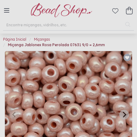
Página Inicial
Miçangas
Miçanga Jablonex Rosa Perolada 07631 9/0 = 2,6mm