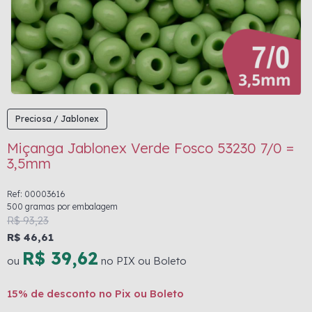
Preciosa / Jablonex
Miçanga Jablonex Verde Fosco 53230 7/0 =
3,5mm
Ref: 00003616
500 gramas por embalagem
R$ 93,23
R$ 46,61
R$ 39,62
ou
no PIX ou Boleto
15% de desconto no Pix ou Boleto