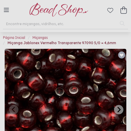
Página Inicial
Miçangas
Miçanga Jablonex Vermelho Transparente 97090 5/0 = 4,6mm