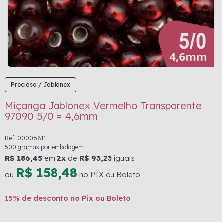
Preciosa / Jablonex
Miçanga Jablonex Vermelho Transparente
97090 5/0 = 4,6mm
Ref: 00006811
500 gramas por embalagem
R$ 186,45
em
2x
de
R$ 93,23
iguais
R$ 158,48
ou
no PIX ou Boleto
15% de desconto no Pix ou Boleto