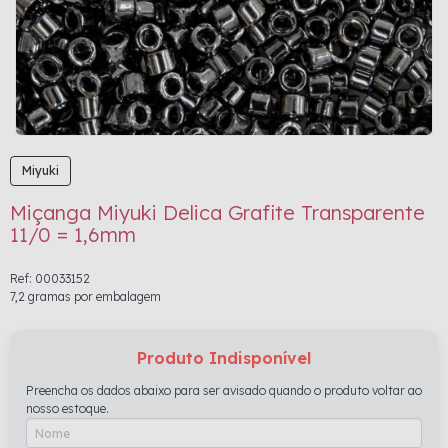
Miyuki
Miçanga Miyuki Delica Grafite Transparente
11/0 = 1,6mm
Ref: 00033152
7,2 gramas por embalagem
Produto Indisponível
Preencha os dados abaixo para ser avisado quando o produto voltar ao
nosso estoque.