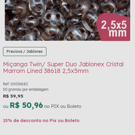
Preciosa / Jablonex
Miçanga Twin/ Super Duo Jablonex Cristal
Marrom Lined 38618 2,5x5mm
Ref: 00034182
50 gramas por embalagem
R$ 59,95
R$ 50,96
ou
no PIX ou Boleto
15% de desconto no Pix ou Boleto