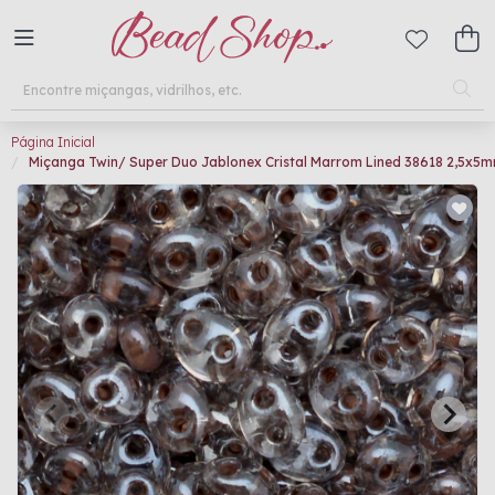
Página Inicial
Miçanga Twin/ Super Duo Jablonex Cristal Marrom Lined 38618 2,5x5