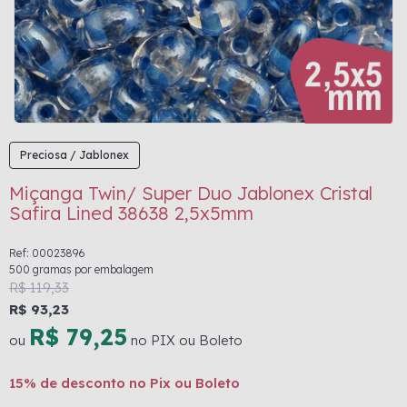
Preciosa / Jablonex
Miçanga Twin/ Super Duo Jablonex Cristal
Safira Lined 38638 2,5x5mm
Ref: 00023896
500 gramas por embalagem
R$ 119,33
R$ 93,23
R$ 79,25
ou
no PIX ou Boleto
15% de desconto no Pix ou Boleto