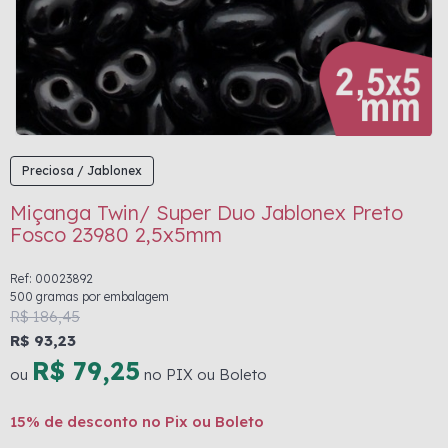
Preciosa / Jablonex
Miçanga Twin/ Super Duo Jablonex Preto
Fosco 23980 2,5x5mm
Ref: 00023892
500 gramas por embalagem
R$ 186,45
R$ 93,23
R$ 79,25
ou
no PIX ou Boleto
15% de desconto no Pix ou Boleto