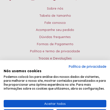
Sobre nós
Tabela de tamanho
Fale conosco
Acompanhe seu pedido
Dúvidas frequentes
Formas de Pagamento
Política e termo de privacidade
Trocas e Devoluções
Política de privacidade
Formas de pagamento:
Nós usamos cookies
Podemos colocá-los para análise dos nossos dados de visitantes,
para melhorar o nosso site, mostrar conteúdos personalizados e para
lhe proporcionar uma óptima experiência no site. Para mais
Desenvolvido por
Fastchannel
informações sobre os cookies que utilizamos, abra as configurações.
Bead Shop Comércio de Pedrarias EPP - CNPJ: 08.081.031/0001-26 -
Aceitar todos
Atendimento Online: de seg. à sexta, das 8:30 às 17:15.