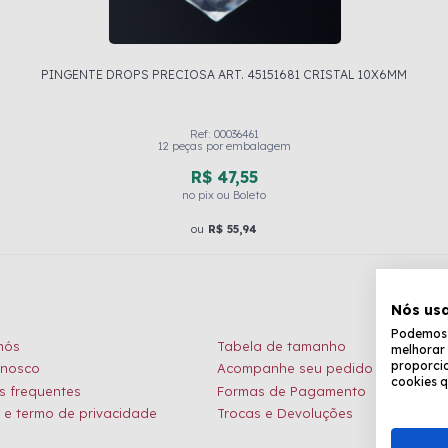
PINGENTE DROPS PRECIOSA ART. 45151681 CRISTAL 10X6MM
Ref: 00036461
12 peças por embalagem
R$ 47,55
no pix ou Boleto
ou
R$ 55,94
Nós us
Podemos c
nós
Tabela de tamanho
melhorar 
proporcio
onosco
Acompanhe seu pedido
cookies q
s frequentes
Formas de Pagamento
a e termo de privacidade
Trocas e Devoluções