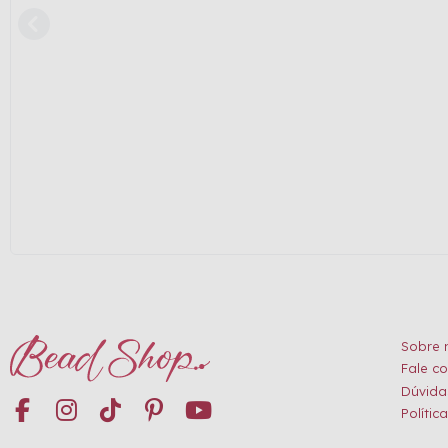
Sobre 
Fale c
Dúvida
Polític