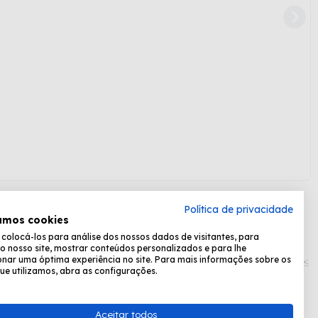
Política de privacidade
amos cookies
olocá-los para análise dos nossos dados de visitantes, para
Formas de pagamento:
o nosso site, mostrar conteúdos personalizados e para lhe
nar uma óptima experiência no site. Para mais informações sobre os
ue utilizamos, abra as configurações.
Desenvolvido por
Fastchannel
Aceitar todos