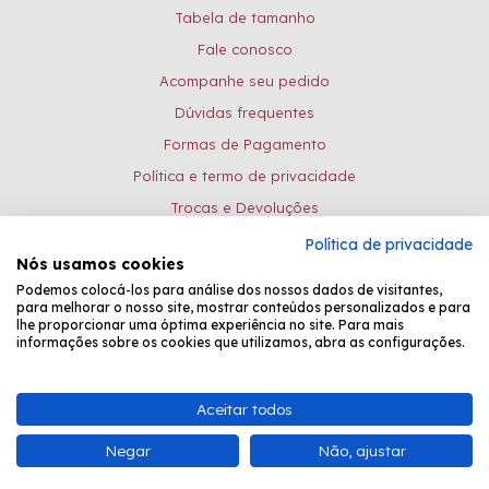
Tabela de tamanho
Fale conosco
Acompanhe seu pedido
Dúvidas frequentes
Formas de Pagamento
Política e termo de privacidade
Trocas e Devoluções
Política de privacidade
Formas de pagamento:
Nós usamos cookies
Podemos colocá-los para análise dos nossos dados de visitantes,
para melhorar o nosso site, mostrar conteúdos personalizados e para
lhe proporcionar uma óptima experiência no site. Para mais
Desenvolvido por
Fastchannel
informações sobre os cookies que utilizamos, abra as configurações.
Bead Shop Comércio de Pedrarias EPP - CNPJ: 08.081.031/0001-26 -
Aceitar todos
Atendimento Online: de seg. à sexta, das 8:30 às 17:15.
Negar
Não, ajustar