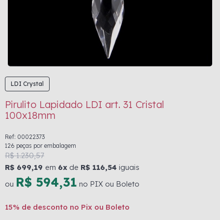
LDI Crystal
Pirulito Lapidado LDI art. 31 Cristal
100x18mm
Ref: 00022373
126 peças por embalagem
R$ 1.230,57
R$ 699,19
em
6x
de
R$ 116,54
iguais
R$ 594,31
ou
no PIX ou Boleto
15% de desconto no Pix ou Boleto