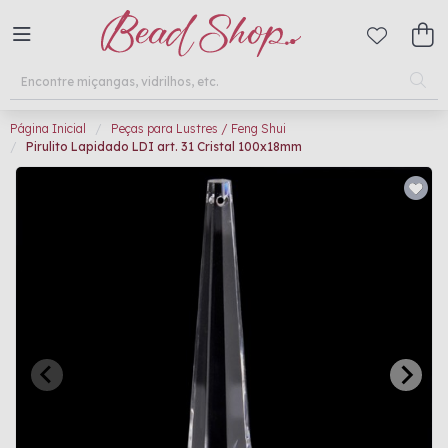
Página Inicial
Peças para Lustres / Feng Shui
Pirulito Lapidado LDI art. 31 Cristal 100x18mm