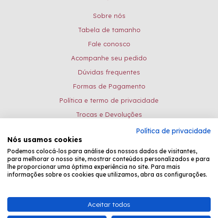
Sobre nós
Tabela de tamanho
Fale conosco
Acompanhe seu pedido
Dúvidas frequentes
Formas de Pagamento
Política e termo de privacidade
Trocas e Devoluções
Política de privacidade
Formas de pagamento:
Nós usamos cookies
Podemos colocá-los para análise dos nossos dados de visitantes,
para melhorar o nosso site, mostrar conteúdos personalizados e para
lhe proporcionar uma óptima experiência no site. Para mais
Desenvolvido por
Fastchannel
informações sobre os cookies que utilizamos, abra as configurações.
Bead Shop Comércio de Pedrarias EPP - CNPJ: 08.081.031/0001-26 -
Aceitar todos
Atendimento Online: de seg. à sexta, das 8:30 às 17:15.