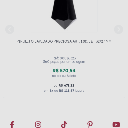
PIRULITO LAPIDADO PRECIOSA ART. 1381 JET 32X14MM
Ref: 00016323
360 peças por embalagem
R$ 570,54
no pix ou Boleto
ou
R$ 671,22
em
6x
de
R$ 111,87
iguais