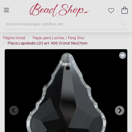
Página Inicial
Peças para Lustres / Feng Shui
Placa Lapidada LDI art. 400 Cristal 38x27mm