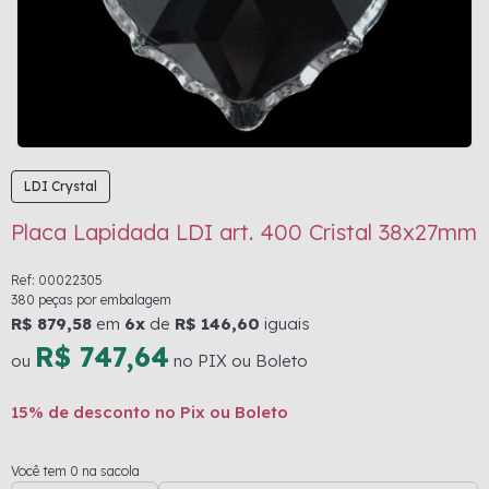
LDI Crystal
Placa Lapidada LDI art. 400 Cristal 38x27mm
Ref: 00022305
380 peças por embalagem
R$ 879,58
em
6x
de
R$ 146,60
iguais
R$ 747,64
ou
no PIX ou Boleto
15% de desconto no Pix ou Boleto
Você tem 0 na sacola