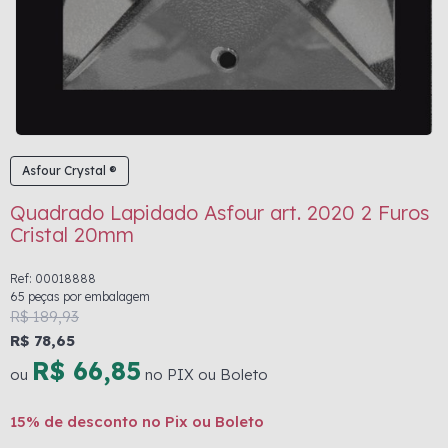
Asfour Crystal ®
Quadrado Lapidado Asfour art. 2020 2 Furos
Cristal 20mm
Ref: 00018888
65 peças por embalagem
R$ 189,93
R$ 78,65
R$ 66,85
ou
no PIX ou Boleto
15% de desconto no Pix ou Boleto