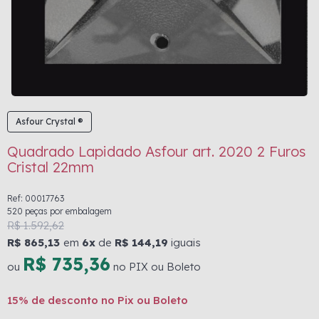
Asfour Crystal ®
Quadrado Lapidado Asfour art. 2020 2 Furos
Cristal 22mm
Ref: 00017763
520 peças por embalagem
R$ 1.592,62
R$ 865,13
em
6x
de
R$ 144,19
iguais
R$ 735,36
ou
no PIX ou Boleto
15% de desconto no Pix ou Boleto