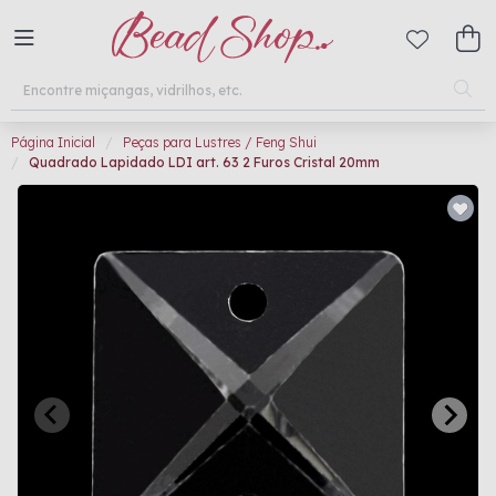
Página Inicial
Peças para Lustres / Feng Shui
Quadrado Lapidado LDI art. 63 2 Furos Cristal 20mm