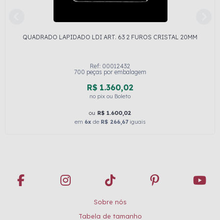
QUADRADO LAPIDADO LDI ART. 63 2 FUROS CRISTAL 20MM
Ref: 00012432
700 peças por embalagem
R$ 1.360,02
no pix ou Boleto
ou
R$ 1.600,02
em
6x
de
R$ 266,67
iguais
Sobre nós
Tabela de tamanho