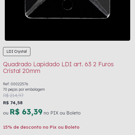
LDI Crystal
Quadrado Lapidado LDI art. 63 2 Furos
Cristal 20mm
Ref: 00022576
70 peças por embalagem
R$ 214,97
R$ 74,58
R$ 63,39
ou
no PIX ou Boleto
15% de desconto no Pix ou Boleto