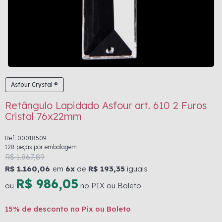
Asfour Crystal ®
Retângulo Lapidado Asfour art. 610 2 Furos
Cristal 76x22mm
Ref: 00018509
128 peças por embalagem
R$ 1.867,89
R$ 1.160,06
em
6x
de
R$ 193,35
iguais
R$ 986,05
ou
no PIX ou Boleto
15% de desconto no Pix ou Boleto