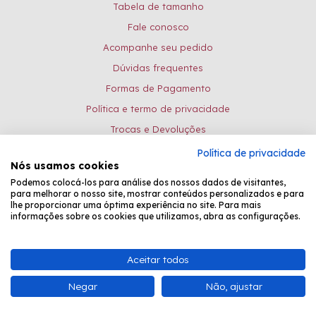
Tabela de tamanho
Fale conosco
Acompanhe seu pedido
Dúvidas frequentes
Formas de Pagamento
Política e termo de privacidade
Trocas e Devoluções
Política de privacidade
Formas de pagamento:
Nós usamos cookies
Podemos colocá-los para análise dos nossos dados de visitantes,
para melhorar o nosso site, mostrar conteúdos personalizados e para
lhe proporcionar uma óptima experiência no site. Para mais
Desenvolvido por
Fastchannel
informações sobre os cookies que utilizamos, abra as configurações.
Bead Shop Comércio de Pedrarias EPP - CNPJ: 08.081.031/0001-26 -
Aceitar todos
Atendimento Online: de seg. à sexta, das 8:30 às 17:15.
Negar
Não, ajustar