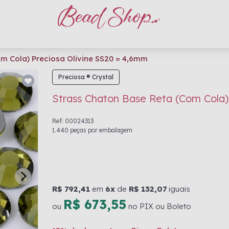
m Cola) Preciosa Olivine SS20 = 4,6mm
Preciosa ® Crystal
Strass Chaton Base Reta (Com Cola)
Ref: 00024313
1.440 peças por embalagem
R$ 792,41
em
6x
de
R$ 132,07
iguais
R$ 673,55
ou
no PIX ou Boleto