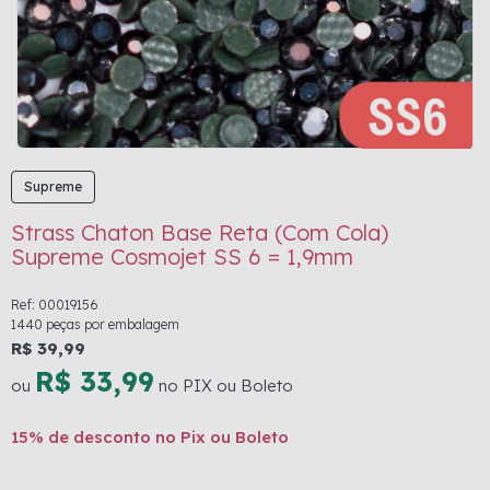
Supreme
Strass Chaton Base Reta (Com Cola)
Supreme Cosmojet SS 6 = 1,9mm
Ref: 00019156
1440 peças por embalagem
R$ 39,99
R$ 33,99
ou
no PIX ou Boleto
15% de desconto no Pix ou Boleto