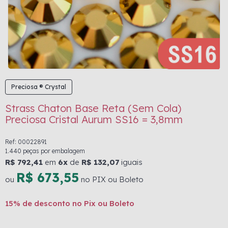
Preciosa ® Crystal
Strass Chaton Base Reta (Sem Cola)
Preciosa Cristal Aurum SS16 = 3,8mm
Ref: 00022891
1.440 peças por embalagem
R$ 792,41
em
6x
de
R$ 132,07
iguais
R$ 673,55
ou
no PIX ou Boleto
15% de desconto no Pix ou Boleto