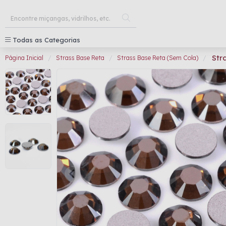
Todas as Categorias
Str
Página Inicial
Strass Base Reta
Strass Base Reta (Sem Cola)