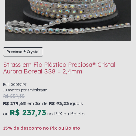
Preciosa ® Crystal
Strass em Fio Plástico Preciosa® Cristal
Aurora Boreal SS8 = 2,4mm
Ref: 00019197
10 metros por embalagem
R$ 559,35
R$ 279,68
em
3x
de
R$ 93,23
iguais
R$ 237,73
ou
no PIX ou Boleto
15% de desconto no Pix ou Boleto