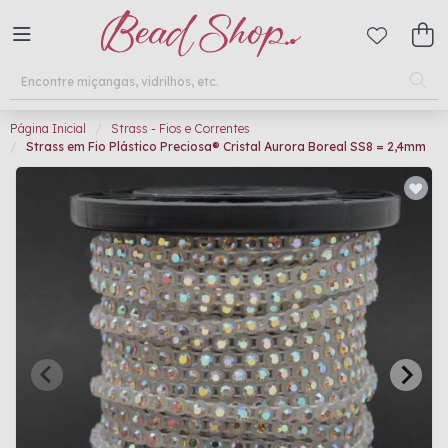
Página Inicial
Strass - Fios e Correntes
Strass em Fio Plástico Preciosa® Cristal Aurora Boreal SS8 = 2,4mm