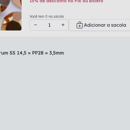
15% de desconto no Pix ou Boleto
Adicionado a sacola
Você tem 0 na sacola
Adicionar a sacola
urum SS 14,5 = PP28 = 3,5mm