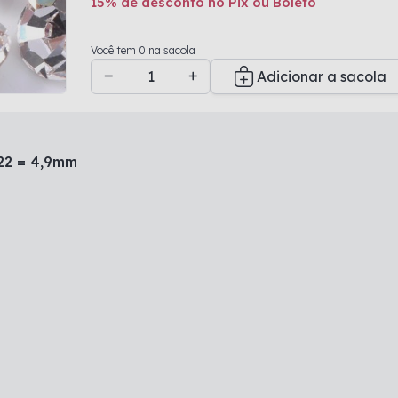
15% de desconto no Pix ou Boleto
Adicionado a sacola
Você tem 0 na sacola
Adicionar a sacola
S22 = 4,9mm