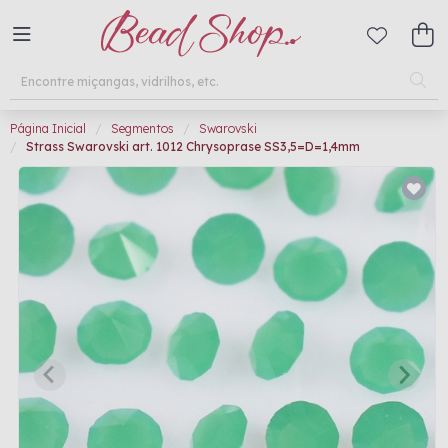
Página Inicial
Segmentos
Swarovski
Strass Swarovski art. 1012 Chrysoprase SS3,5=D=1,4mm